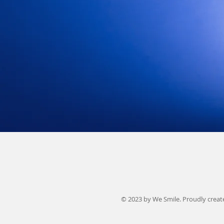
© 2023 by We Smile. Proudly crea